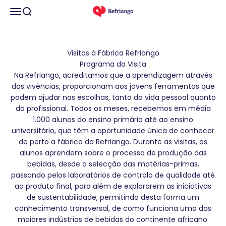
Pular para o conteúdo
Abrir menu de navegação
Abrir pesquisa
refriango
Visitas à Fábrica Refriango
Programa da Visita
Na Refriango, acreditamos que a aprendizagem através
das vivências, proporcionam aos jovens ferramentas que
podem ajudar nas escolhas, tanto da vida pessoal quanto
da profissional. Todos os meses, recebemos em média
1.000 alunos do ensino primário até ao ensino
universitário, que têm a oportunidade única de conhecer
de perto a fábrica da Refriango. Durante as visitas, os
alunos aprendem sobre o processo de produção das
bebidas, desde a selecção das matérias-primas,
passando pelos laboratórios de controlo de qualidade até
ao produto final, para além de explorarem as iniciativas
de sustentabilidade, permitindo desta forma um
conhecimento transversal, de como funciona uma das
maiores indústrias de bebidas do continente africano.