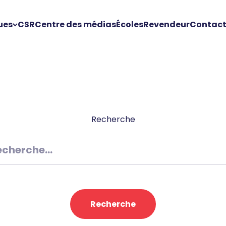
ues
CSR
Centre des médias
Écoles
Revendeur
Contac
Recherche
Recherche