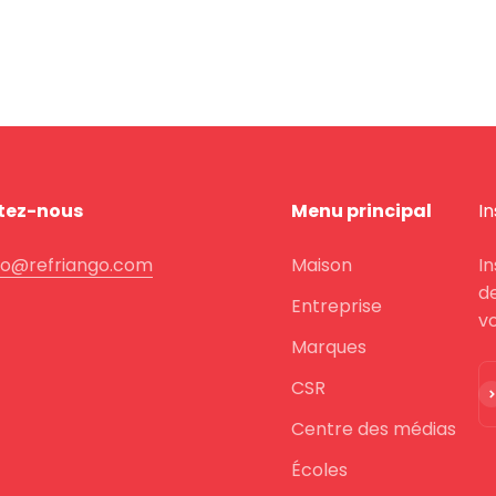
tez-nous
Menu principal
I
fo@refriango.com
Maison
I
de
Entreprise
vo
Marques
CSR
S'
Centre des médias
Écoles